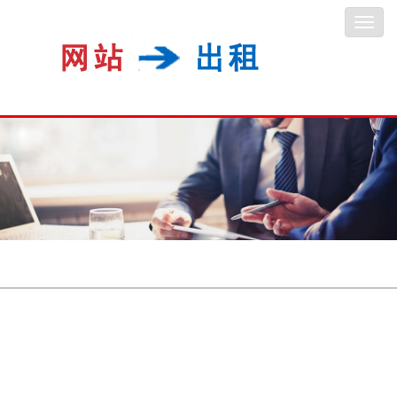
Toggl
navig
当前位置：
首页
>产品中心
首页 上一页下一页 尾页 页次:1/0页 共0条记录 9条/每页