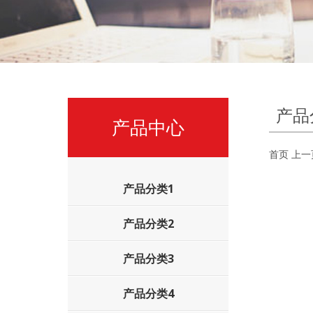
产品
产品中心
首页 上一
产品分类1
产品分类2
产品分类3
产品分类4